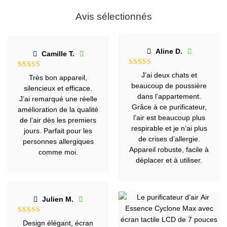
Avis sélectionnés
Aline D.
Camille T.
Note
5
sur
Note
5
sur
J’ai deux chats et
Très bon appareil,
5
5
beaucoup de poussière
silencieux et efficace.
dans l’appartement.
J’ai remarqué une réelle
Grâce à ce purificateur,
amélioration de la qualité
l’air est beaucoup plus
de l’air dès les premiers
respirable et je n’ai plus
jours. Parfait pour les
de crises d’allergie.
personnes allergiques
Appareil robuste, facile à
comme moi.
déplacer et à utiliser.
Julien M.
Note
5
sur
Design élégant, écran