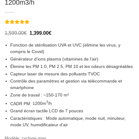
1200m3/h
Noté
7
5
sur
Le
Le
1,599.00
€
1,399.00
€
5 basé sur
prix
prix
notations
initial
actuel
client
Fonction de stérilisation
UVA
et
UVC
(élimine les virus, y
était :
est :
compris le Covid)
1,599.00€.
1,399.00€.
Générateur d’ions plasma (vitamines de l’air)
Élimine les
PM 1.0, PM 2.5, PM 10
et les odeurs désagréables
Capteur laser de mesure des polluants
TVOC
Contrôle des paramètres et gestion via télécommande et
smartphone
Zone de travail :
~150-170 m²
3
CADR PM:
1200m
/h
Grand écran tactile LCD de 7 pouces
Caractéristiques : Mode automatique, mode nuit, minuteur,
mode UV, humidificateur d’air
Modèle
:
cyclone max