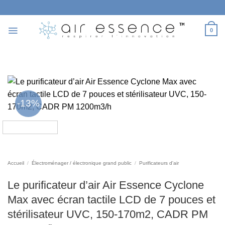
Passer
au
contenu
0
-13%
Accueil
/
Électroménager / électronique grand public
/
Purificateurs d'air
Le purificateur d’air Air Essence Cyclone
Max avec écran tactile LCD de 7 pouces et
stérilisateur UVC, 150-170m2, CADR PM