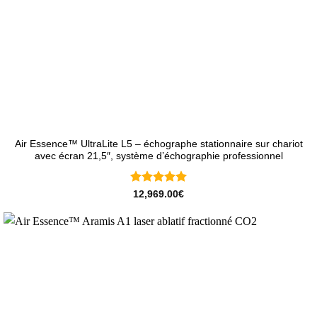
Air Essence™ UltraLite L5 – échographe stationnaire sur chariot
avec écran 21,5″, système d’échographie professionnel
Note
5
sur
12,969.00
€
5