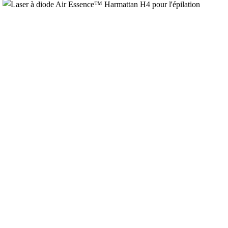
16,709.00€
à
25,339.00€