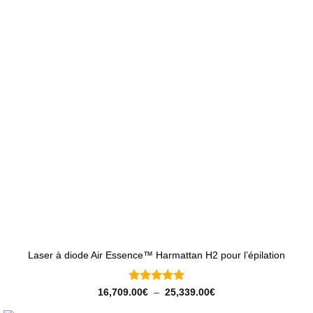
Laser à diode Air Essence™ Harmattan H2 pour l’épilation
Note
5
sur
Plage
16,709.00
€
–
25,339.00
€
de
5
prix :