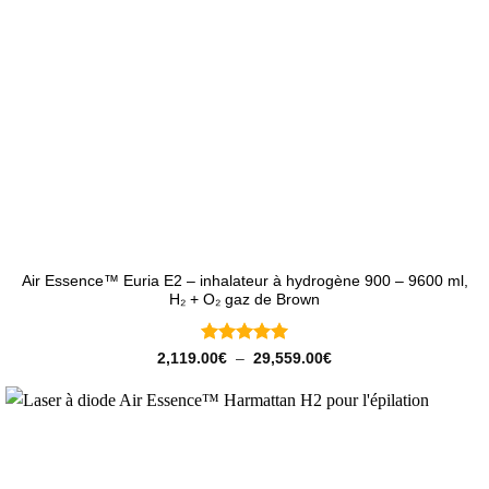
Air Essence™ Euria E2 – inhalateur à hydrogène 900 – 9600 ml,
H₂ + O₂ gaz de Brown
Note
5
sur
Plage
2,119.00
€
–
29,559.00
€
de
5
prix :
2,119.00€
à
29,559.00€