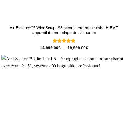
Air Essence™ WindSculpt S3 stimulateur musculaire HIEMT
appareil de modelage de silhouette
Note
5
sur
Plage
14,999.00
€
–
19,999.00
€
de
5
prix :
14,999.00€
à
19,999.00€