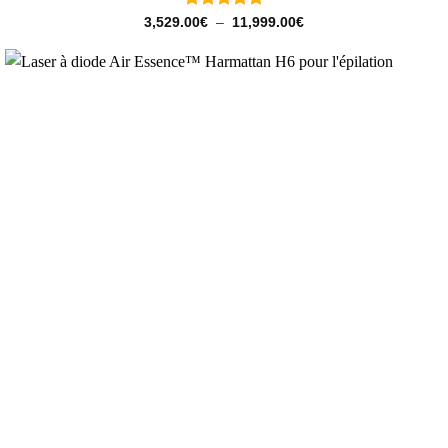
Note
5
sur
Plage
3,529.00
€
–
11,999.00
€
de
5
prix :
3,529.00€
à
11,999.00€