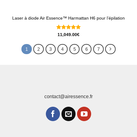
Laser à diode Air Essence™ Harmattan H6 pour l’épilation
Note
5
sur
11,049.00
€
5
1
2
3
4
5
6
7
contact@airessence.fr