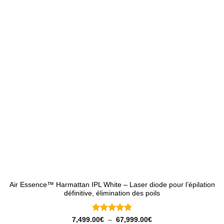
Air Essence™ Harmattan IPL White – Laser diode pour l’épilation
définitive, élimination des poils
Note
5
sur
Plage
7,499.00
€
–
67,999.00
€