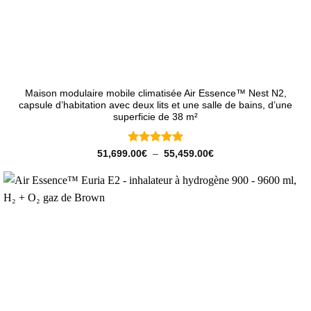
Maison modulaire mobile climatisée Air Essence™ Nest N2,
capsule d’habitation avec deux lits et une salle de bains, d’une
superficie de 38 m²
Note
5
sur
Plage
51,699.00
€
–
55,459.00
€
de
5
prix :
51,699.00€
à
55,459.00€