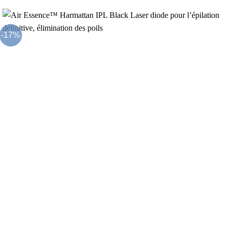
de
5
prix :
7,499.00€
à
67,999.00€
-17%