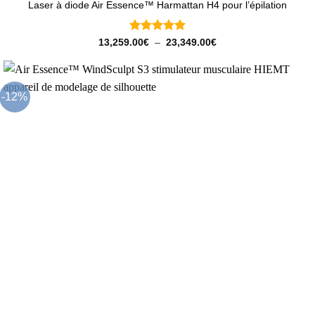
Laser à diode Air Essence™ Harmattan H4 pour l’épilation
Note
5
sur
Plage
13,259.00
€
–
23,349.00
€
de
5
prix :
13,259.00€
à
23,349.00€
-12%