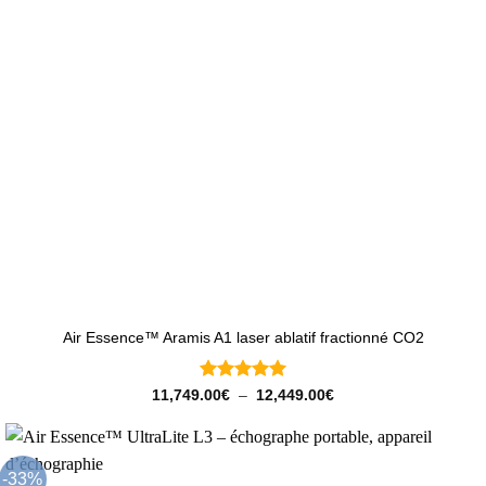
Air Essence™ Aramis A1 laser ablatif fractionné CO2
Note
5
sur
Plage
11,749.00
€
–
12,449.00
€
de
5
prix :
11,749.00€
à
12,449.00€
-33%