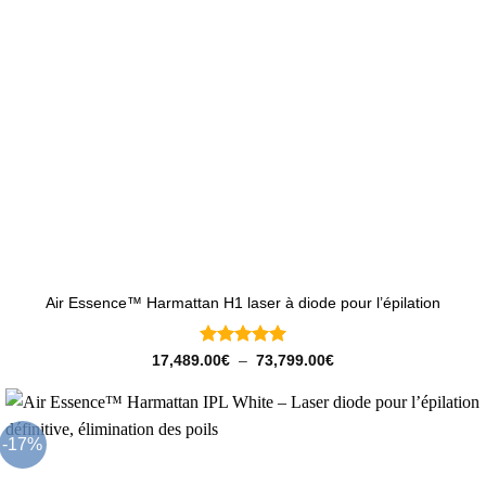
Air Essence™ Harmattan H1 laser à diode pour l’épilation
Note
5
sur
Plage
17,489.00
€
–
73,799.00
€
de
5
prix :
17,489.00€
à
73,799.00€
-17%