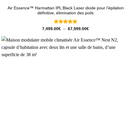
Air Essence™ Harmattan IPL Black Laser diode pour l’épilation
définitive, élimination des poils
Note
5
sur
Plage
7,499.00
€
–
67,999.00
€
de
5
prix :
7,499.00€
à
67,999.00€