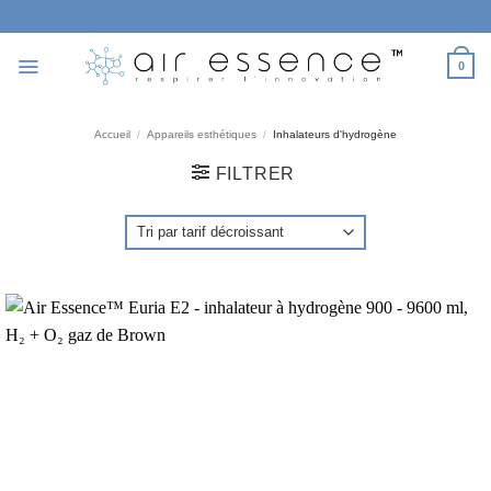
Passer
au
contenu
0
Accueil
/
Appareils esthétiques
/
Inhalateurs d'hydrogène
FILTRER