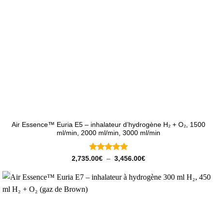
Air Essence™ Euria E5 – inhalateur d’hydrogène H₂ + O₂, 1500
ml/min, 2000 ml/min, 3000 ml/min
Note
5
sur
Plage
2,735.00
€
–
3,456.00
€
de
5
prix :
2,735.00€
à
3,456.00€