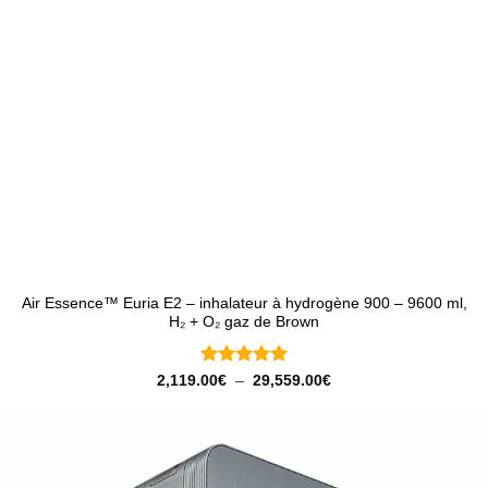
Air Essence™ Euria E2 – inhalateur à hydrogène 900 – 9600 ml,
H₂ + O₂ gaz de Brown
Note
5
sur
Plage
2,119.00
€
–
29,559.00
€
de
5
prix :
2,119.00€
à
29,559.00€