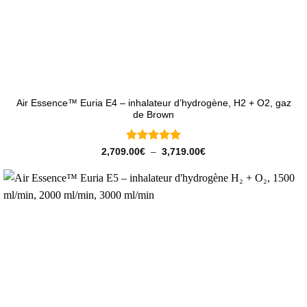
Air Essence™ Euria E4 – inhalateur d’hydrogène, H2 + O2, gaz
de Brown
Note
5
sur
Plage
2,709.00
€
–
3,719.00
€
de
5
prix :
2,709.00€
à
3,719.00€