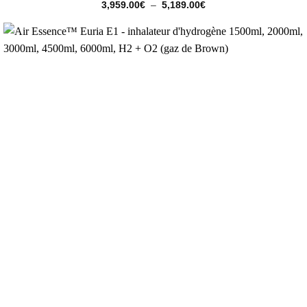
Note
5
sur
Plage
3,959.00
€
–
5,189.00
€
de
5
prix :
3,959.00€
à
5,189.00€