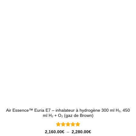
Air Essence™ Euria E7 – inhalateur à hydrogène 300 ml H₂, 450
ml H₂ + O₂ (gaz de Brown)
Note
5
sur
Plage
2,160.00
€
–
2,280.00
€
de