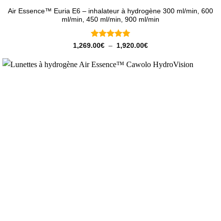
Air Essence™ Euria E6 – inhalateur à hydrogène 300 ml/min, 600
ml/min, 450 ml/min, 900 ml/min
Note
5
sur
Plage
1,269.00
€
–
1,920.00
€
de
5
prix :
1,269.00€
à
1,920.00€