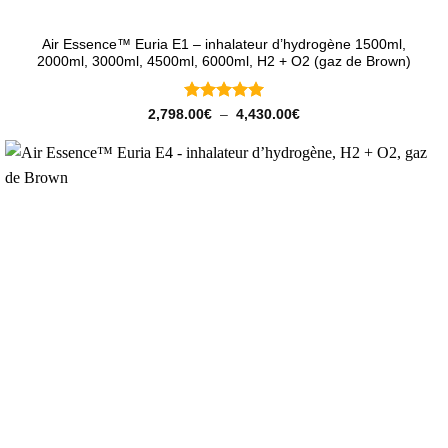
Air Essence™ Euria E1 – inhalateur d’hydrogène 1500ml,
2000ml, 3000ml, 4500ml, 6000ml, H2 + O2 (gaz de Brown)
Note
5
sur
Plage
2,798.00
€
–
4,430.00
€
de
5
prix :
2,798.00€
à
4,430.00€