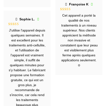
Françoise K
Note
5
sur
Cet appareil a porté la
5
Sophie L.
qualité de nos
traitements à un niveau
Note
5
sur
J'utilise l'appareil depuis
supérieur. Nos clients
5
quelques semaines. Il
apprécient la méthode
est excellent pour les
non invasive et
traitements anti-cellulite,
constatent que leur peau
et l'utilisation de
est visiblement plus
l'appareil est vraiment
ferme après quelques
simple, il suffit de
applications seulement.
quelques minutes pour
☺️
s'y habituer. Le fabricant
propose une formation
gratuite, ce qui est un
gros plus, je
recommande de
s'inscrire, car cela rend
les traitements
beaucoup plus