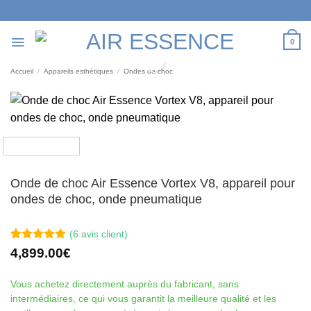
Passer
au
contenu
0
Accueil
/
Appareils esthétiques
/
Ondes de choc
Onde de choc Air Essence Vortex V8, appareil pour
ondes de choc, onde pneumatique
(
6
avis client)
Noté
6
5
sur
4,899.00
€
5 basé sur
notations
client
Vous achetez directement auprès du fabricant, sans
intermédiaires, ce qui vous garantit la meilleure qualité et les