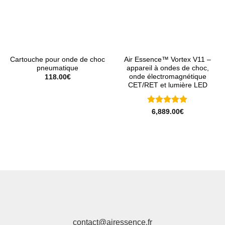
Cartouche pour onde de choc
Air Essence™ Vortex V11 –
pneumatique
appareil à ondes de choc,
onde électromagnétique
118.00
€
CET/RET et lumière LED
Note
5
sur
6,889.00
€
5
contact@airessence.fr