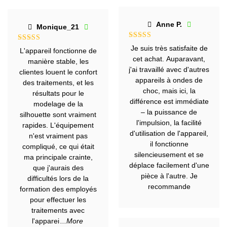
Anne P.
Monique_21
Note
5
sur
Note
5
sur
Je suis très satisfaite de
L'appareil fonctionne de
5
5
cet achat. Auparavant,
manière stable, les
j'ai travaillé avec d'autres
clientes louent le confort
appareils à ondes de
des traitements, et les
choc, mais ici, la
résultats pour le
différence est immédiate
modelage de la
– la puissance de
silhouette sont vraiment
l'impulsion, la facilité
rapides. L'équipement
d'utilisation de l'appareil,
n'est vraiment pas
il fonctionne
compliqué, ce qui était
silencieusement et se
ma principale crainte,
déplace facilement d'une
que j'aurais des
pièce à l'autre. Je
difficultés lors de la
recommande
formation des employés
pour effectuer les
traitements avec
l'apparei
...More