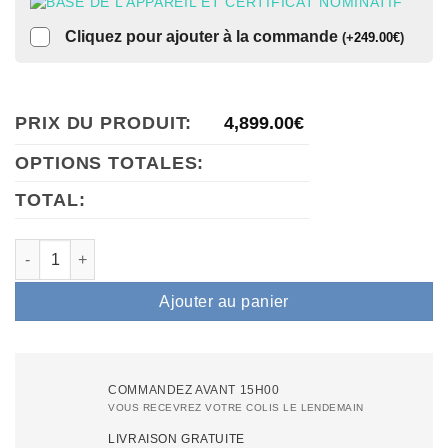
BASE DE L’APPAREIL ET CERTIFICAT NOMINATIF
Cliquez pour ajouter à la commande
(
+
249.00
€
)
PRIX DU PRODUIT:
4,899.00
€
OPTIONS TOTALES:
TOTAL:
quantité de Onde de choc Air Essence Vortex V8, appareil pou
Ajouter au panier
COMMANDEZ AVANT 15H00
VOUS RECEVREZ VOTRE COLIS LE LENDEMAIN
LIVRAISON GRATUITE