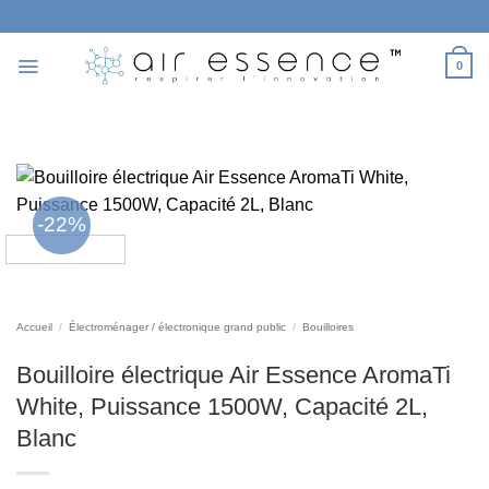
Passer
au
contenu
0
-22%
Accueil
/
Électroménager / électronique grand public
/
Bouilloires
Bouilloire électrique Air Essence AromaTi
White, Puissance 1500W, Capacité 2L,
Blanc