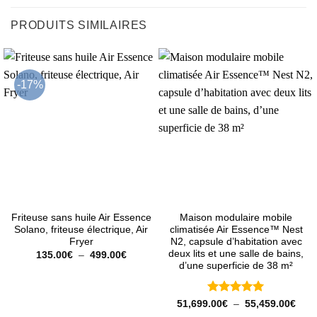
PRODUITS SIMILAIRES
-17%
Friteuse sans huile Air Essence
Maison modulaire mobile
Solano, friteuse électrique, Air
climatisée Air Essence™ Nest
Fryer
N2, capsule d’habitation avec
deux lits et une salle de bains,
Plage
135.00
€
–
499.00
€
de
d’une superficie de 38 m²
prix :
135.00€
à
499.00€
Note
5
sur
Plag
51,699.00
€
–
55,459.00
€
de
5