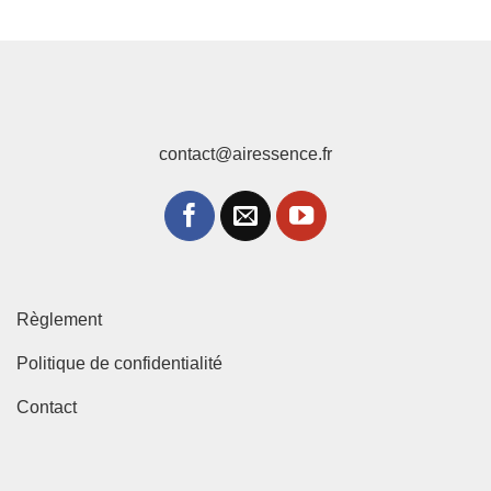
prix :
51,6
à
55,4
contact@airessence.fr
Règlement
Politique de confidentialité
Contact