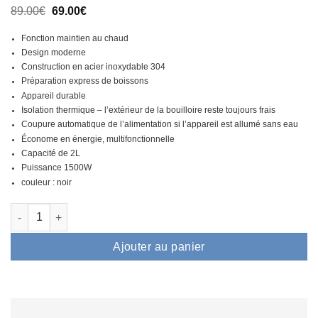
Le
Le
89.00
€
69.00
€
prix
prix
initial
actuel
Fonction maintien au chaud
était :
est :
Design moderne
89.00€.
69.00€.
Construction en acier inoxydable 304
Préparation express de boissons
Appareil durable
Isolation thermique – l’extérieur de la bouilloire reste toujours frais
Coupure automatique de l’alimentation si l’appareil est allumé sans eau
Économe en énergie, multifonctionnelle
Capacité de 2L
Puissance 1500W
couleur : noir
quantité de Bouilloire électrique Air Essence AromaTi White, P
Ajouter au panier