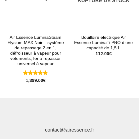
RUPTURE DE STOCK
Air Essence LuminaSteam
Bouilloire électrique Air
Elysium MAX Noir – système
Essence LuminaTi PRO d’une
de repassage 2 en 1,
capacité de 1,5 L
défroisseur à vapeur pour
112.00
€
vêtements, fer à repasser
universel à vapeur
Note
5
sur
1,399.00
€
5
contact@airessence.fr