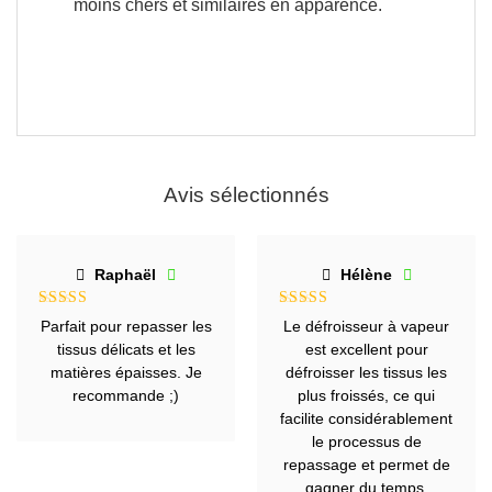
moins chers et similaires en apparence.
Avis sélectionnés
Raphaël
Hélène
Note
5
sur
Note
5
sur
Parfait pour repasser les
Le défroisseur à vapeur
5
5
tissus délicats et les
est excellent pour
matières épaisses. Je
défroisser les tissus les
recommande ;)
plus froissés, ce qui
facilite considérablement
le processus de
repassage et permet de
gagner du temps.