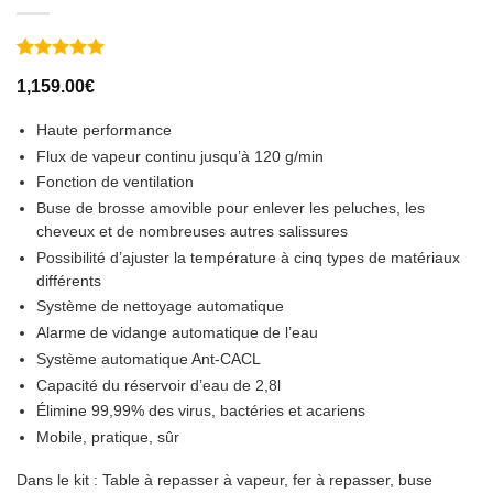
Noté
2
5
sur
1,159.00
€
5 basé sur
notations
client
Haute performance
Flux de vapeur continu jusqu’à 120 g/min
Fonction de ventilation
Buse de brosse amovible pour enlever les peluches, les
cheveux et de nombreuses autres salissures
Possibilité d’ajuster la température à cinq types de matériaux
différents
Système de nettoyage automatique
Alarme de vidange automatique de l’eau
Système automatique Ant-CACL
Capacité du réservoir d’eau de 2,8l
Élimine 99,99% des virus, bactéries et acariens
Mobile, pratique, sûr
Dans le kit : Table à repasser à vapeur, fer à repasser, buse