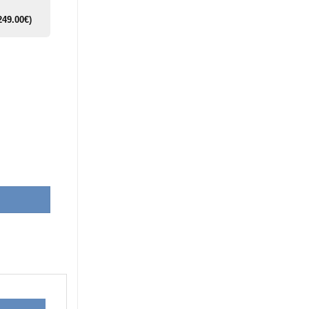
249.00
€
)
à ondes de choc, onde électromagnétique CET/RET et lumière LED