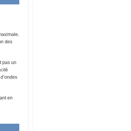
 maximale.
’un des
st pas un
cité
s d’ondes
rant en