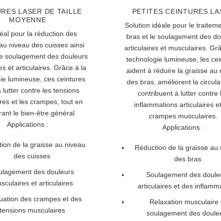
RES LASER DE TAILLE
PETITES CEINTURES L
MOYENNE
Solution idéale pour le traitem
déal pour la réduction des
bras et le soulagement des do
au niveau des cuisses ainsi
articulaires et musculaires. Grâ
le soulagement des douleurs
technologie lumineuse, les cei
s et articulaires. Grâce à la
aident à réduire la graisse au
ie lumineuse, ces ceintures
des bras, améliorent la circula
 lutter contre les tensions
contribuent à lutter contre 
res et les crampes, tout en
inflammations articulaires et
rant le bien-être général.
crampes musculaires.
Applications :
Applications :
ion de la graisse au niveau
Réduction de la graisse au
des cuisses
des bras
ulagement des douleurs
Soulagement des doule
sculaires et articulaires
articulaires et des inflamm
uation des crampes et des
Relaxation musculaire 
tensions musculaires
soulagement des doule