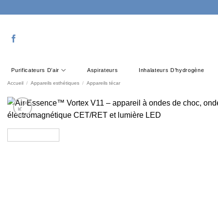
Passer
au
contenu
Purificateurs D’air
Aspirateurs
Inhalateurs D’hydrogène
Accueil
/
Appareils esthétiques
/
Appareils técar