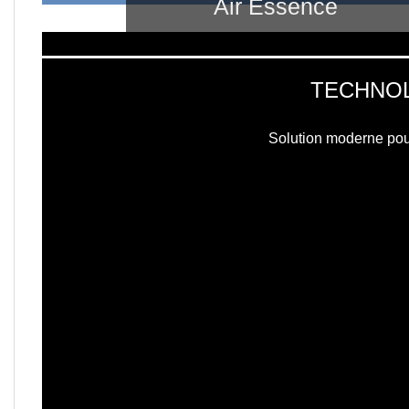
Air Essence
Vortex V11
TECHNOL
TECAR, onde de choc, lumière L
Solution moderne pou