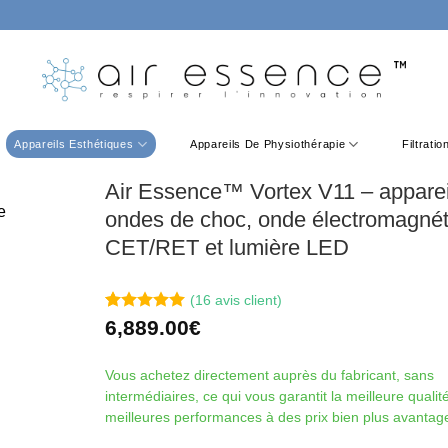
Appareils Esthétiques
Appareils De Physiothérapie
Filtrati
Air Essence™ Vortex V11 – apparei
ondes de choc, onde électromagné
CET/RET et lumière LED
(
16
avis client)
Noté
16
5
sur
6,889.00
€
5 basé sur
notations
client
Vous achetez directement auprès du fabricant, sans
intermédiaires, ce qui vous garantit la meilleure qualité
meilleures performances à des prix bien plus avantag