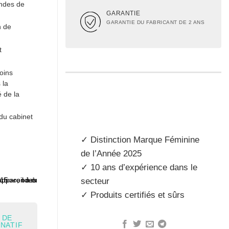
ondes de
GARANTIE
GARANTIE DU FABRICANT DE 2 ANS
n de
t
oins
 la
é de la
du cabinet
✓ Distinction
Marque Féminine
de l’Année 2025
✓ 10 ans d’expérience dans le
secteur
✓ Produits
certifiés et sûrs
 DE
INATIF