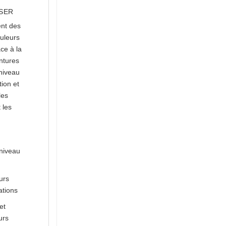
ASER
ent des
uleurs
ce à la
ntures
 niveau
tion et
les
 les
 niveau
urs
ations
et
urs