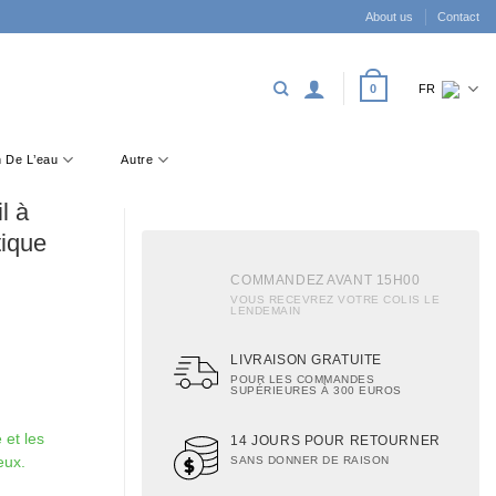
About us
Contact
0
FR
on De L’eau
Autre
l à
tique
COMMANDEZ AVANT 15H00
VOUS RECEVREZ VOTRE COLIS LE
LENDEMAIN
LIVRAISON GRATUITE
POUR LES COMMANDES
SUPÉRIEURES À 300 EUROS
 et les
14 JOURS POUR RETOURNER
SANS DONNER DE RAISON
eux.