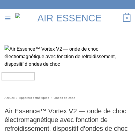
Passer
au
contenu
0
Accueil
/
Appareils esthétiques
/
Ondes de choc
Air Essence™ Vortex V2 — onde de choc
électromagnétique avec fonction de
refroidissement, dispositif d’ondes de choc