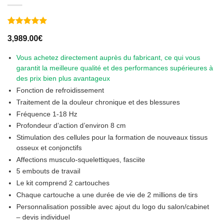
Noté
6
5
sur
3,989.00
€
5 basé sur
notations
client
Vous achetez directement auprès du fabricant, ce qui vous
garantit la meilleure qualité et des performances supérieures à
des prix bien plus avantageux
Fonction de refroidissement
Traitement de la douleur chronique et des blessures
Fréquence
1-18 Hz
Profondeur d’action d’environ 8 cm
Stimulation des cellules pour la formation de nouveaux tissus
osseux et conjonctifs
Affections musculo‑squelettiques, fasciite
5 embouts de travail
Le kit comprend 2 cartouches
Chaque cartouche a une durée de vie de 2 millions de tirs
Personnalisation possible avec ajout du logo du salon/cabinet
– devis individuel