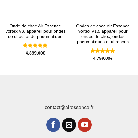
Onde de choc Air Essence
Ondes de choc Air Essence
Vortex V8, appareil pour ondes
Vortex V13, appareil pour
de choc, onde pneumatique
ondes de choc, ondes
pneumatiques et ultrasons
Note
5
sur
4,899.00
€
5
Note
5
sur
4,799.00
€
5
contact@airessence.fr