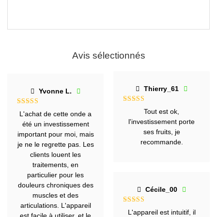
Avis sélectionnés
Thierry_61
Yvonne L.
Note
5
sur
Note
5
sur
Tout est ok,
L'achat de cette onde a
5
5
l'investissement porte
été un investissement
ses fruits, je
important pour moi, mais
recommande.
je ne le regrette pas. Les
clients louent les
traitements, en
particulier pour les
douleurs chroniques des
Cécile_00
muscles et des
articulations. L'appareil
Note
5
sur
L'appareil est intuitif, il
est facile à utiliser, et le
5