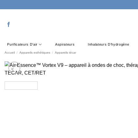
Passer
au
contenu
Purificateurs D’air
Aspirateurs
Inhalateurs D’hydrogène
Accueil
/
Appareils esthétiques
/
Appareils técar