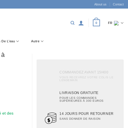
About us
Contact
0
FR
on De L’eau
Autre
 à
COMMANDEZ AVANT 15H00
VOUS RECEVREZ VOTRE COLIS LE
LENDEMAIN
LIVRAISON GRATUITE
POUR LES COMMANDES
SUPÉRIEURES À 300 EUROS
é et des
14 JOURS POUR RETOURNER
SANS DONNER DE RAISON