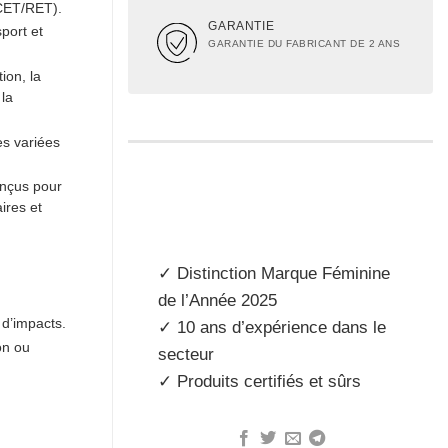
(CET/RET).
GARANTIE
port et
GARANTIE DU FABRICANT DE 2 ANS
ion, la
 la
es variées
nçus pour
ires et
✓ Distinction
Marque Féminine
de l’Année 2025
 d’impacts.
✓ 10 ans d’expérience dans le
on ou
secteur
✓ Produits
certifiés et sûrs