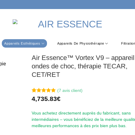
Appareils Esthétiques
Appareils De Physiothérapie
Filtrati
Air Essence™ Vortex V9 – appareil
ondes de choc, thérapie TECAR,
CET/RET
(
7
avis client)
Noté
7
5
sur
4,735.83
€
5 basé sur
notations
client
Vous achetez directement auprès du fabricant, sans
intermédiaires – vous bénéficiez de la meilleure qualit
meilleures performances à des prix bien plus bas.