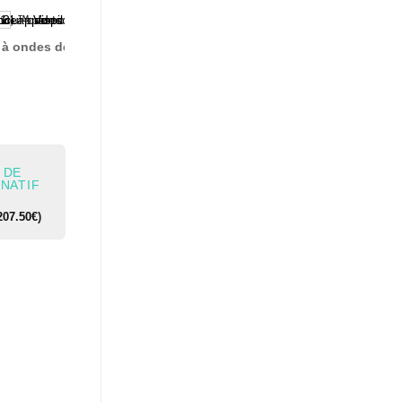
 DE
INATIF
207.50
€
)