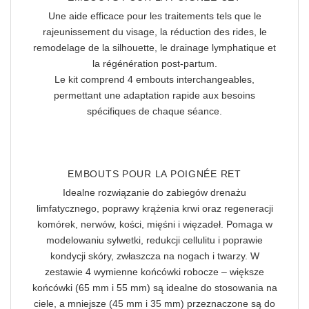
Une aide efficace pour les traitements tels que le
rajeunissement du visage, la réduction des rides, le
remodelage de la silhouette, le drainage lymphatique et
la régénération post-partum.
Le kit comprend
4 embouts interchangeables
,
permettant une
adaptation rapide aux besoins
spécifiques de chaque séance
.
EMBOUTS POUR LA POIGNÉE RET
Idealne rozwiązanie do zabiegów
drenażu
limfatycznego, poprawy krążenia krwi
oraz
regeneracji
komórek, nerwów, kości, mięśni i więzadeł.
Pomaga w
modelowaniu sylwetki, redukcji cellulitu i poprawie
kondycji skóry,
zwłaszcza na nogach i twarzy. W
zestawie 4 wymienne końcówki robocze – większe
końcówki (65 mm i 55 mm) są idealne do stosowania na
ciele, a mniejsze (45 mm i 35 mm) przeznaczone są do