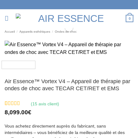
Passer
au
contenu
0
Accueil
/
Appareils esthétiques
/
Ondes de choc
Air Essence™ Vortex V4 – Appareil de thérapie par
ondes de choc avec TECAR CET/RET et EMS
(
15
avis client)
Noté
15
4.93
8,099.00
€
sur 5 basé
sur
notations
Vous achetez directement auprès du fabricant, sans
client
intermédiaires – vous bénéficiez de la meilleure qualité et des