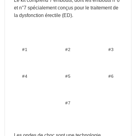
Le kit comprend
7 embouts
, dont les embouts
n°6
et n°7 spécialement conçus pour le traitement de
la dysfonction érectile (ED)
.
#1
#2
#3
#4
#5
#6
#7
Les ondes de choc sont une technologie