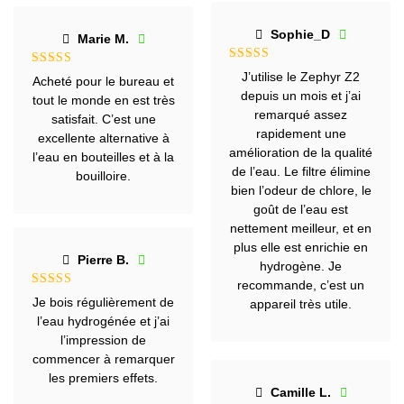
Sophie_D
Marie M.
Note
5
sur
Note
5
sur
J’utilise le Zephyr Z2
Acheté pour le bureau et
5
5
depuis un mois et j’ai
tout le monde en est très
remarqué assez
satisfait. C’est une
rapidement une
excellente alternative à
amélioration de la qualité
l’eau en bouteilles et à la
de l’eau. Le filtre élimine
bouilloire.
bien l’odeur de chlore, le
goût de l’eau est
nettement meilleur, et en
plus elle est enrichie en
Pierre B.
hydrogène. Je
recommande, c’est un
Note
5
sur
Je bois régulièrement de
appareil très utile.
5
l’eau hydrogénée et j’ai
l’impression de
commencer à remarquer
les premiers effets.
Camille L.