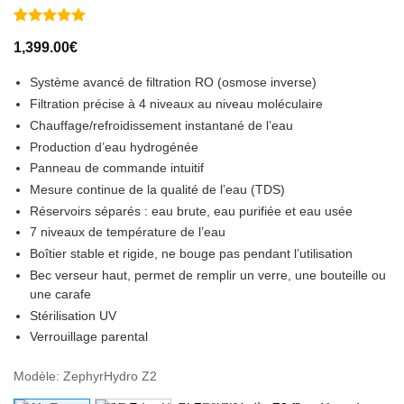
Noté
7
5
sur
1,399.00
€
5 basé sur
notations
client
Système avancé de filtration RO
(osmose inverse)
Filtration précise à
4 niveaux au niveau moléculaire
Chauffage/refroidissement instantané de l’eau
Production d’eau hydrogénée
Panneau de commande intuitif
Mesure continue de la qualité de l’eau (TDS)
Réservoirs séparés : eau brute, eau purifiée et eau usée
7 niveaux de température de l’eau
Boîtier stable et rigide, ne bouge pas pendant l’utilisation
Bec verseur haut, permet de remplir un verre, une bouteille ou
une carafe
Stérilisation UV
Verrouillage parental
Modèle
:
ZephyrHydro Z2