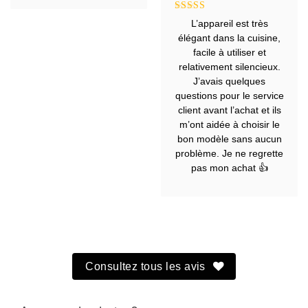
Note
5
sur
L’appareil est très
5
élégant dans la cuisine,
facile à utiliser et
relativement silencieux.
J’avais quelques
questions pour le service
client avant l’achat et ils
m’ont aidée à choisir le
bon modèle sans aucun
problème. Je ne regrette
pas mon achat 👍
Consultez tous les avis