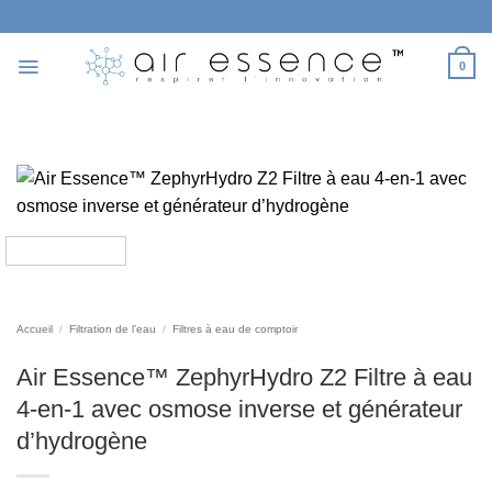
Passer
au
contenu
0
Accueil
/
Filtration de l’eau
/
Filtres à eau de comptoir
Air Essence™ ZephyrHydro Z2 Filtre à eau
4-en-1 avec osmose inverse et générateur
d’hydrogène