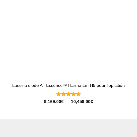
Laser à diode Air Essence™ Harmattan H5 pour l’épilation
Note
5
sur
Plage
9,169.00
€
–
10,459.00
€
de
5
prix :
9,169.00€
à
10,459.00€