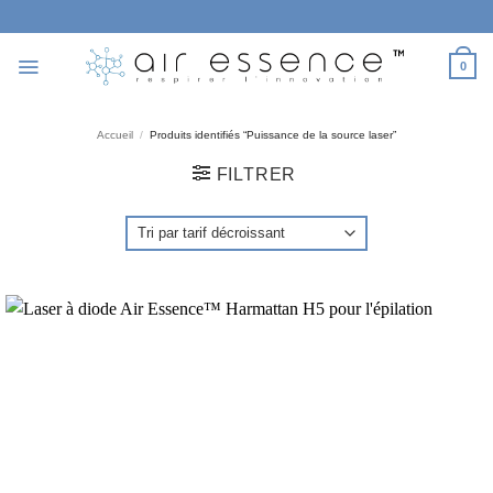
Passer
au
contenu
0
Accueil
/
Produits identifiés “Puissance de la source laser”
FILTRER