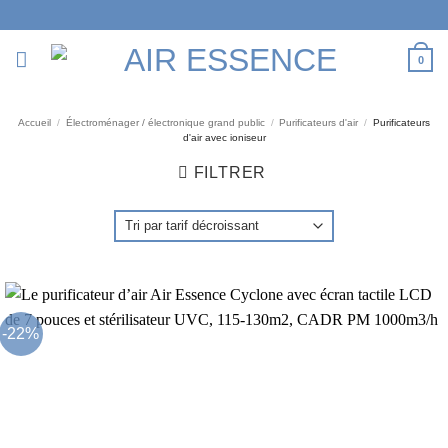
Passer
au
contenu
0
Accueil
/
Électroménager / électronique grand public
/
Purificateurs d'air
/
Purificateurs
d'air avec ioniseur
FILTRER
-22%