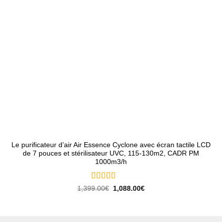
Le purificateur d’air Air Essence Cyclone avec écran tactile LCD
de 7 pouces et stérilisateur UVC, 115-130m2, CADR PM
1000m3/h
Note
5
sur 5
Le
Le
1,399.00
€
1,088.00
€
prix
prix
initial
actuel
était :
est :
1,399.00€.
1,088.00€.