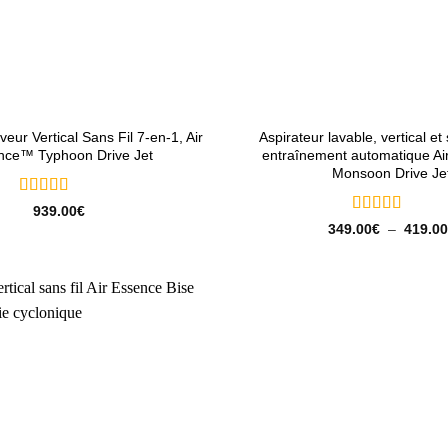
+
veur Vertical Sans Fil 7-en-1, Air
Aspirateur lavable, vertical et 
nce™ Typhoon Drive Jet
entraînement automatique A
Monsoon Drive Je
Note
5
sur 5
939.00
€
Note
5
sur 5
349.00
€
–
419.00