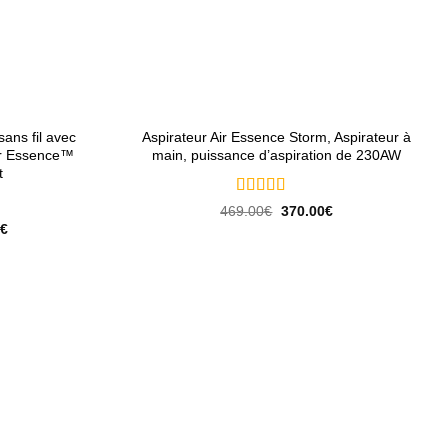
+
sans fil avec
Aspirateur Air Essence Storm, Aspirateur à
ir Essence™
main, puissance d’aspiration de 230AW
t
Note
5
sur 5
Le
Le
469.00
€
370.00
€
prix
prix
Plage
€
initial
actuel
de
était :
est :
prix :
469.00€.
370.00€.
349.00€
à
419.00€