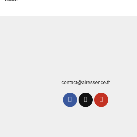
sur 5
de
prix :
3,529.00€
à
11,999.00€
contact@airessence.fr