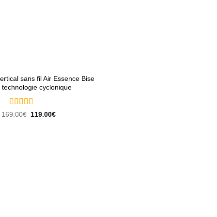
ertical sans fil Air Essence Bise
 technologie cyclonique
Note
5
sur 5
Le
Le
169.00
€
119.00
€
prix
prix
initial
actuel
était :
est :
169.00€.
119.00€.