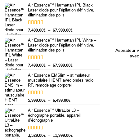
de
Air Essence™ Harmattan IPL Black
prix :
Laser diode pour l’épilation définitive,
14,999.00€
élimination des poils
à
19,999.00€
Note
5.00
Plage
7,499.00
€
–
67,999.00
€
sur 5
de
+
Air Essence™ Harmattan IPL White –
prix :
Laser diode pour l’épilation définitive,
7,499.00€
élimination des poils
Aspirateur v
à
avec
67,999.00€
Note
5.00
Plage
7,499.00
€
–
67,999.00
€
sur 5
de
Air Essence EMSlim – stimulateur
prix :
musculaire HIEMT avec ondes radio
7,499.00€
RF, remodelage corporel
à
67,999.00€
Note
5.00
Plage
5,999.00
€
–
6,499.00
€
sur 5
de
Air Essence™ UltraLite L3 –
prix :
échographe portable, appareil
5,999.00€
d’échographie
à
6,499.00€
Note
5.00
Plage
3,529.00
€
–
11,999.00
€