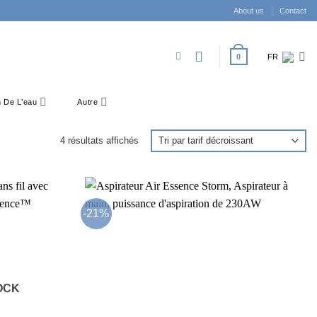
About us
Contact
0
FR
on De L’eau
Autre
Trié
4 résultats affichés
par
prix
décroissant
-21%
OCK