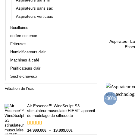
Aspirateurs sans fil
Aspirateurs sans sac
Aspirateurs verticaux
Bouilloires
+
coffee essence
Aspirateur La
Friteuses
Esse
Humidificateurs d'air
Machines à café
Purificateurs d'air
Sèche-cheveux
Filtration de l’eau
-30%
Air Essence™ WindSculpt S3
stimulateur musculaire HIEMT appareil
de modelage de silhouette
Note
5.00
Plage
14,999.00
€
–
19,999.00
€
sur 5