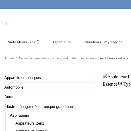
Passer
au
contenu
Purificateurs D’air
Aspirateurs
Inhalateurs D’hydrogène
Accueil
/
Électroménager / électronique grand public
/
Aspirateurs
/
Aspirateurs verticaux
Appareils esthétiques
Automobile
Autre
Électroménager / électronique grand public
Aspirateurs
Aspirateurs 2en1