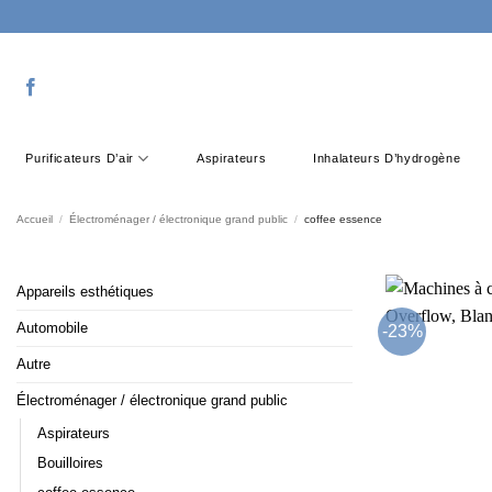
Passer
au
contenu
Purificateurs D’air
Aspirateurs
Inhalateurs D’hydrogène
Accueil
/
Électroménager / électronique grand public
/
coffee essence
Appareils esthétiques
Automobile
-23%
Autre
Électroménager / électronique grand public
Aspirateurs
Bouilloires