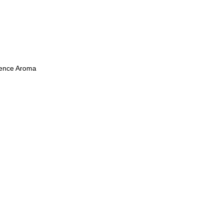
ssence Aroma
Le
prix
actuel
est :
€.
99.00€.