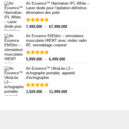
Air Essence™ Harmattan IPL White –
prix :
Laser diode pour l’épilation définitive,
7,499.00€
élimination des poils
à
67,999.00€
Note
5.00
Plage
7,499.00
€
–
67,999.00
€
sur 5
de
Air Essence EMSlim – stimulateur
prix :
musculaire HIEMT avec ondes radio
7,499.00€
RF, remodelage corporel
à
67,999.00€
Note
5.00
Plage
5,999.00
€
–
6,499.00
€
sur 5
de
Air Essence™ UltraLite L3 –
prix :
échographe portable, appareil
5,999.00€
d’échographie
à
6,499.00€
Note
5.00
Plage
3,529.00
€
–
11,999.00
€
sur 5
de
prix :
3,529.00€
à
11,999.00€