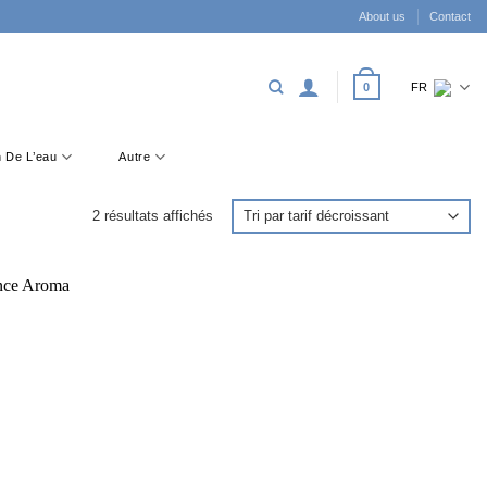
About us
Contact
0
FR
on De L’eau
Autre
Trié
2 résultats affichés
par
prix
décroissant