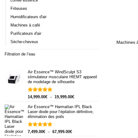
coffee essence
Friteuses
Humidificateurs d'air
Machines à café
+
Purificateurs d'air
Sèche-cheveux
Machines à
Filtration de l’eau
Air Essence™ WindSculpt S3
stimulateur musculaire HIEMT appareil
de modelage de silhouette
Note
5.00
Plage
14,999.00
€
–
19,999.00
€
sur 5
de
Air Essence™ Harmattan IPL Black
prix :
Laser diode pour l’épilation définitive,
14,999.00€
élimination des poils
à
19,999.00€
Note
5.00
Plage
7,499.00
€
–
67,999.00
€
sur 5
de