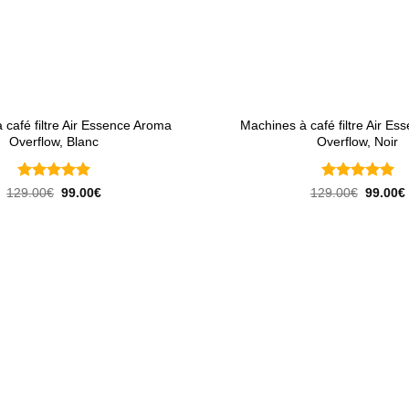
+
 café filtre Air Essence Aroma
Machines à café filtre Air E
Overflow, Blanc
Overflow, Noir
Note
5
sur
Note
5
sur
Le
Le
Le
129.00
€
99.00
€
129.00
€
99.00
€
prix
prix
prix
5
5
initial
actuel
initial
était :
est :
était :
129.00€.
99.00€.
129.00