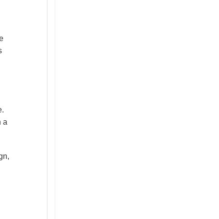
ie
s
e
.
n a
gn,