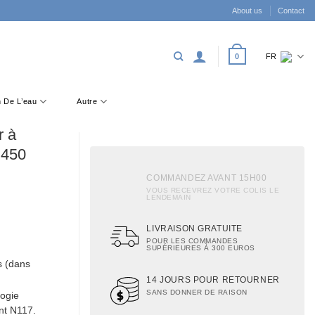
About us
Contact
0
FR
on De L’eau
Autre
r à
 450
COMMANDEZ AVANT 15H00
VOUS RECEVREZ VOTRE COLIS LE
LENDEMAIN
LIVRAISON GRATUITE
POUR LES COMMANDES
SUPÉRIEURES À 300 EUROS
s (dans
14 JOURS POUR RETOURNER
SANS DONNER DE RAISON
logie
nt N117.