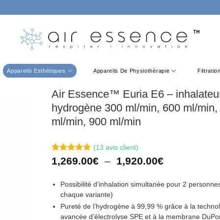
Appareils Esthétiques
Appareils De Physiothérapie
Filtrati
Air Essence™ Euria E6 – inhalateu
hydrogène 300 ml/min, 600 ml/min,
ml/min, 900 ml/min
(
13
avis client)
Noté
13
5
sur
Plage
1,269.00
€
–
1,920.00
€
5 basé sur
de
notations
prix :
client
Possibilité d’inhalation simultanée pour 2 personne
1,269.00€
chaque variante)
à
Pureté de l’hydrogène à 99,99 %
grâce à la techno
1,920.00€
avancée d’électrolyse SPE et à la membrane DuPo