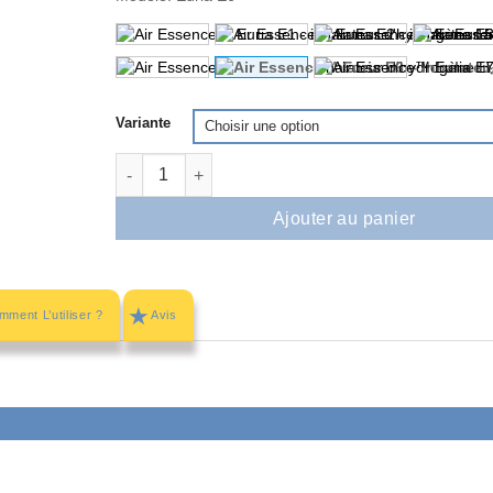
Variante
quantité de Air Essence™ Euria E6 – inhalateur à 
Ajouter au panier
ment L’utiliser ?
Avis