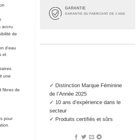
ion
GARANTIE
GARANTIE DU FABRICANT DE 2 ANS
n.
n accru.
bilité de
on d’eau
s et
aires.
it une
✓ Distinction
Marque Féminine
t fibres de
de l’Année 2025
✓ 10 ans d’expérience dans le
secteur
✓ Produits
certifiés et sûrs
rs pour
tion.