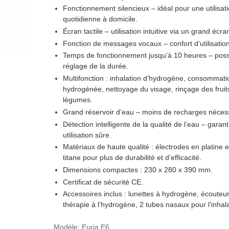
Fonctionnement silencieux
– idéal pour une utilisat
quotidienne à domicile.
Écran tactile
– utilisation intuitive via un grand écra
Fonction de messages vocaux
– confort d’utilisatio
Temps de fonctionnement jusqu’à 10 heures
– possi
réglage de la durée.
Multifonction :
inhalation d’hydrogène, consommati
hydrogénée, nettoyage du visage, rinçage des fruit
légumes.
Grand réservoir d’eau
– moins de recharges nécess
Détection intelligente de la qualité de l’eau
– garant
utilisation sûre.
Matériaux de haute qualité :
électrodes en platine e
titane pour plus de durabilité et d’efficacité.
Dimensions compactes :
230 x 280 x 390 mm.
Certificat de sécurité CE.
Accessoires inclus :
lunettes à hydrogène, écouteu
thérapie à l’hydrogène, 2 tubes nasaux pour l’inhala
Modèle
:
Euria E6