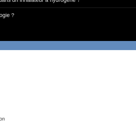
dans un inhalateur à hydrogène ?
ogie ?
ion