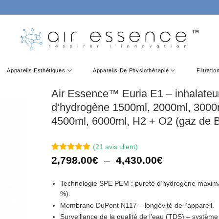
Appareils Esthétiques
Appareils De Physiothérapie
Filtrati
Air Essence™ Euria E1 – inhalateu
d’hydrogène 1500ml, 2000ml, 3000
4500ml, 6000ml, H2 + O2 (gaz de 
(
21
avis client)
Noté
21
5
sur
Plage
2,798.00
€
–
4,430.00
€
5 basé sur
de
notations
prix :
client
Technologie SPE PEM : pureté d’hydrogène maxim
2,798.00€
%).
à
Membrane DuPont N117 – longévité de l’appareil.
4,430.00€
Surveillance de la qualité de l’eau (TDS) – système