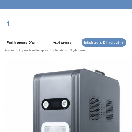
Passer
au
contenu
Purificateurs D’air
Aspirateurs
Inhalateurs D’hydrogène
Accueil
/
Appareils esthétiques
/
Inhalateurs d'hydrogène