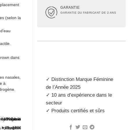
mplacement
GARANTIE
GARANTIE DU FABRICANT DE 2 ANS
es (selon la
 d’eau
actile.
 Brown dans
es nasales,
✓ Distinction
Marque Féminine
e à
de l’Année 2025
ydrogène.
✓ 10 ans d’expérience dans le
secteur
✓ Produits
certifiés et sûrs