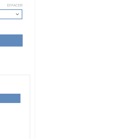
EFFACER
'hydrogène 1500ml, 2000ml, 3000ml, 4500ml, 6000ml, H2 + O2 (gaz 