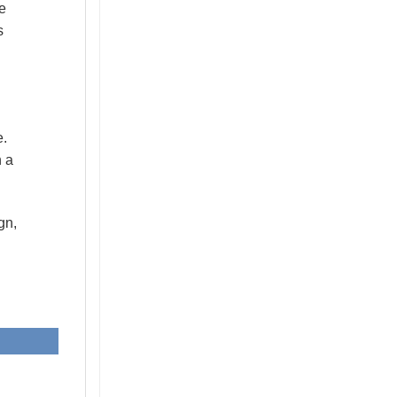
ie
s
e
.
n a
gn,