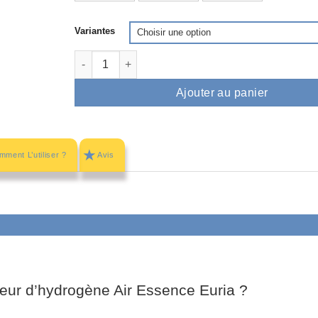
Variantes
quantité de Air Essence™ Euria E1 - inhalateur d
Ajouter au panier
ment L’utiliser ?
Avis
ateur d’hydrogène Air Essence Euria ?