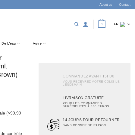
About us
Contact
0
FR
on De L’eau
Autre
r
ml,
Brown)
COMMANDEZ AVANT 15H00
VOUS RECEVREZ VOTRE COLIS LE
LENDEMAIN
LIVRAISON GRATUITE
POUR LES COMMANDES
SUPÉRIEURES À 300 EUROS
ale (>99,99
14 JOURS POUR RETOURNER
SANS DONNER DE RAISON
 de contrôle