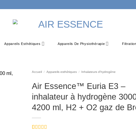
Appareils Esthétiques
Appareils De Physiothérapie
Filtrati
Accueil
/
Appareils esthétiques
/
Inhalateurs d'hydrogène
Air Essence™ Euria E3 –
inhalateur à hydrogène 300
4200 ml, H2 + O2 gaz de B
Noté
4
5
sur 5