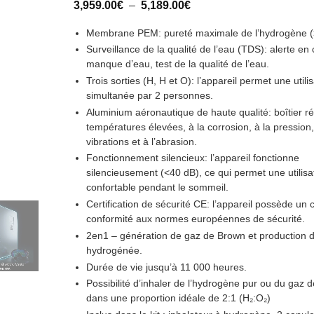
Plage
3,959.00
€
–
5,189.00
€
basé sur
de
notations
prix :
client
Membrane PEM:
pureté maximale de l’hydrogène (
3,959.00€
à
Surveillance de la qualité de l’eau (TDS):
alerte en 
5,189.00€
manque d’eau, test de la qualité de l’eau.
Trois sorties (H, H et O):
l’appareil permet une utilis
simultanée par 2 personnes.
Aluminium aéronautique de haute qualité:
boîtier ré
températures élevées, à la corrosion, à la pression
vibrations et à l’abrasion.
Fonctionnement silencieux:
l’appareil fonctionne
silencieusement (<40 dB), ce qui permet une utilisa
confortable pendant le sommeil.
Certification de sécurité CE:
l’appareil possède un ce
conformité aux normes européennes de sécurité.
2en1
– génération de gaz de Brown et production 
hydrogénée.
Durée de vie jusqu’à 11 000 heures.
Possibilité d’inhaler de l’hydrogène pur ou du gaz 
dans une proportion idéale de 2:1 (H₂:O₂)