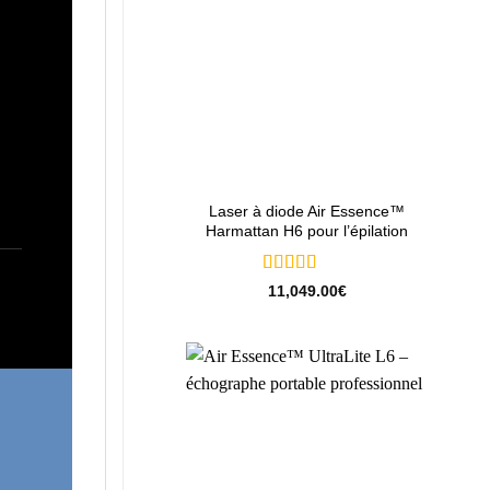
+
Laser à diode Air Essence™
Harmattan H6 pour l’épilation
Note
5
sur 5
11,049.00
€