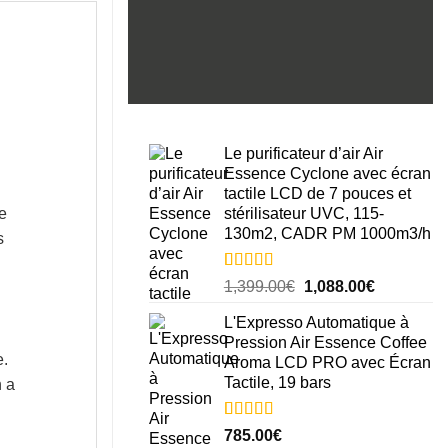
Le purificateur d’air Air
Essence Cyclone avec écran
tactile LCD de 7 pouces et
ie
stérilisateur UVC, 115-
130m2, CADR PM 1000m3/h
s
Noté
1
5.00
Le
Le
1,399.00
€
1,088.00
€
sur 5 basé
prix
prix
sur
notation
L'Expresso Automatique à
initial
actuel
client
Pression Air Essence Coffee
était :
est :
e
.
Aroma LCD PRO avec Écran
1,399.00€.
1,088.00€
Tactile, 19 bars
n a
Noté
15
5.00
785.00
€