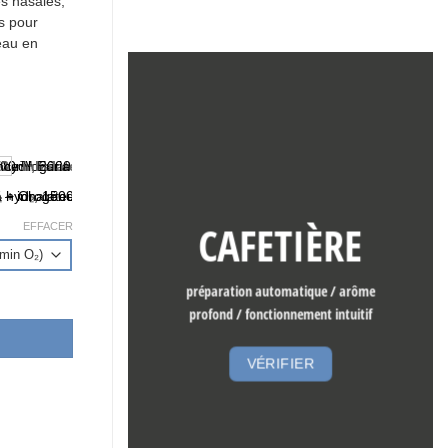
es nasales,
es pour
’eau en
CAFETIÈRE
EFFACER
hydrogène 3000 - 4200 ml, H2 + O2 gaz de Brown
préparation automatique / arôme
profond / fonctionnement intuitif
VÉRIFIER