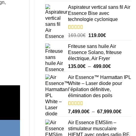
sur 5 basé
gn,
sur
notations
Aspirateur vertical sans fil Air
client
Essence Bise avec
technologie cyclonique
Noté
3
5.00
Le
Le
169.00
€
119.00
€
sur 5 basé
prix
prix
sur
notations
Friteuse sans huile Air
initial
actuel
client
Essence Solano, friteuse
était :
est :
électrique, Air Fryer
169.00€.
119.00€.
Plage
135.00
€
–
499.00
€
de
Air Essence™ Harmattan IPL
prix :
White – Laser diode pour
135.00€
l’épilation définitive,
à
élimination des poils
499.00€
Noté
14
5.00
Plage
7,499.00
€
–
67,999.00
€
sur 5 basé
de
sur
notations
Air Essence EMSlim –
prix :
client
stimulateur musculaire
7,499.
HIEMT avec ondes radio RF,