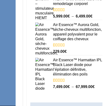
à
remodelage corporel
r
67,999
r
Noté
15
5.00
Plage
5,999.00
€
–
6,499.00
€
sur 5 basé
de
sur
notations
Air Essence™ Aurora Gold,
prix :
client
sèche-cheveux multifonction,
s
5,999.0
appareil polyvalent pour le
à
r
coiffage des cheveux
6,499.0
Noté
3
5.00
229.00
€
sur 5 basé
sur
notations
Air Essence™ Harmattan IPL
t
client
Black Laser diode pour
t
l’épilation définitive,
t
élimination des poils
Noté
17
5.00
Plage
7,499.00
€
–
67,999.00
€
sur 5 basé
de
sur
notations
prix :
client
7,499.