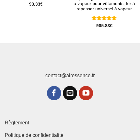
à vapeur pour vêtements, fer à
93.33
€
repasser universel à vapeur
Note
5
sur
965.83
€
5
contact@airessence.fr
Règlement
Politique de confidentialité