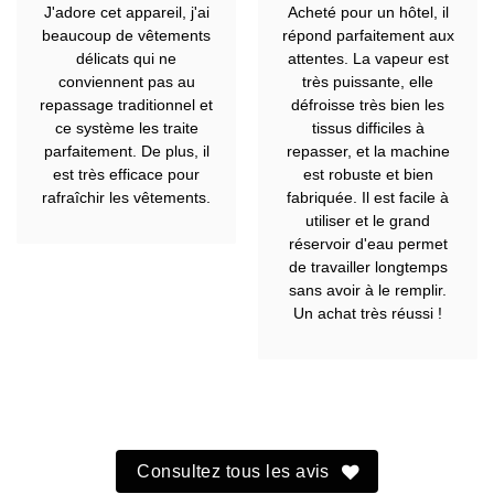
Note
5
sur
Note
5
sur
J'adore cet appareil, j'ai
Acheté pour un hôtel, il
5
5
beaucoup de vêtements
répond parfaitement aux
délicats qui ne
attentes. La vapeur est
conviennent pas au
très puissante, elle
repassage traditionnel et
défroisse très bien les
ce système les traite
tissus difficiles à
parfaitement. De plus, il
repasser, et la machine
est très efficace pour
est robuste et bien
rafraîchir les vêtements.
fabriquée. Il est facile à
utiliser et le grand
réservoir d'eau permet
de travailler longtemps
sans avoir à le remplir.
Un achat très réussi !
Consultez tous les avis