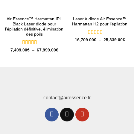
Air Essence™ Harmattan IPL
Laser à diode Air Essence™
Black Laser diode pour
Harmattan H2 pour l’épilation
l’épilation définitive, élimination
des poils
Note
5
sur 5
Plag
16,709.00
€
–
25,339.00
€
de
prix :
Note
5
sur 5
Plage
7,499.00
€
–
67,999.00
€
16,7
de
à
prix :
25,3
7,499.00€
à
67,999.00€
contact@airessence.fr