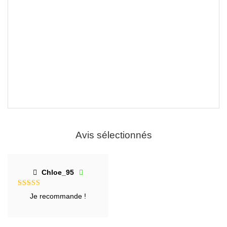
Avis sélectionnés
Chloe_95
Note
5
sur
Je recommande !
5