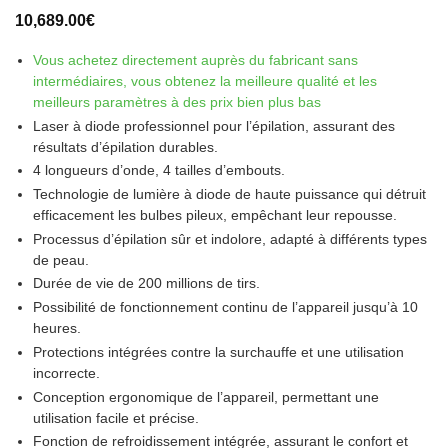
Noté
1
5
sur 5
10,689.00
€
basé sur
notation
client
Vous achetez directement auprès du fabricant sans
intermédiaires, vous obtenez la meilleure qualité et les
meilleurs paramètres à des prix bien plus bas
Laser à diode professionnel pour l’épilation, assurant des
résultats d’épilation durables.
4 longueurs d’onde, 4 tailles d’embouts.
Technologie de lumière à diode de haute puissance qui détruit
efficacement les bulbes pileux, empêchant leur repousse.
Processus d’épilation sûr et indolore, adapté à différents types
de peau.
Durée de vie de 200 millions de tirs.
Possibilité de fonctionnement continu de l’appareil jusqu’à 10
heures.
Protections intégrées contre la surchauffe et une utilisation
incorrecte.
Conception ergonomique de l’appareil, permettant une
utilisation facile et précise.
Fonction de refroidissement intégrée, assurant le confort et