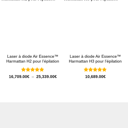
Laser à diode Air Essence™
Laser à diode Air Essence™
Harmattan H2 pour l’épilation
Harmattan H3 pour l’épilation
Note
5
sur
Note
5
sur
Plage
16,709.00
€
–
25,339.00
€
10,689.00
€
de
5
5
prix :
16,709.00€
à
25,339.00€