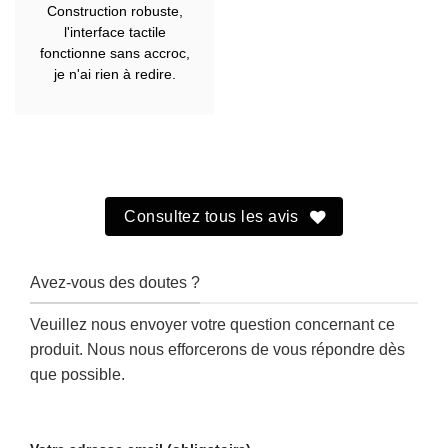
Note
5
sur
Construction robuste,
5
l'interface tactile
fonctionne sans accroc,
je n'ai rien à redire.
Consultez tous les avis
Avez-vous des doutes ?
Veuillez nous envoyer votre question concernant ce
produit. Nous nous efforcerons de vous répondre dès
que possible.