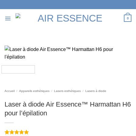
Passer
au
contenu
0
Accueil
/
Appareils esthétiques
/
Lasers esthétiques
/
Lasers à diode
Laser à diode Air Essence™ Harmattan H6
pour l’épilation