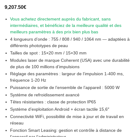
Noté
1
5
sur
9,207.50
€
5 basé sur
notation
client
Vous achetez directement auprès du fabricant, sans
intermédiaires, et bénéficiez de la meilleure qualité et des
meilleurs paramètres à des prix bien plus bas
4 longueurs d’onde : 755 / 808 / 940 / 1064 nm — adaptées à
différents phototypes de peau
Tailles de spot : 15×20 mm / 15×30 mm
Modules laser de marque Coherent (USA) avec une
durabilité
de plus de 100 millions d’impulsions
Réglage des paramètres : largeur de l’impulsion 1-400 ms,
fréquence 1-20 Hz
Puissance de sortie de l’ensemble de l’appareil :
5000 W
Système de refroidissement avancé
Têtes résistantes :
classe de protection IP65
Système d’exploitation Android + écran tactile 15,6″
Connectivité WiFi, possibilité de mise à jour et de travail en
réseau
Fonction Smart Leasing
: gestion et contrôle à distance de
l’appareil par l’administrateur