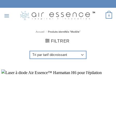
Passer
au
contenu
0
Accueil
/
Produits identifiés “Modèle”
FILTRER