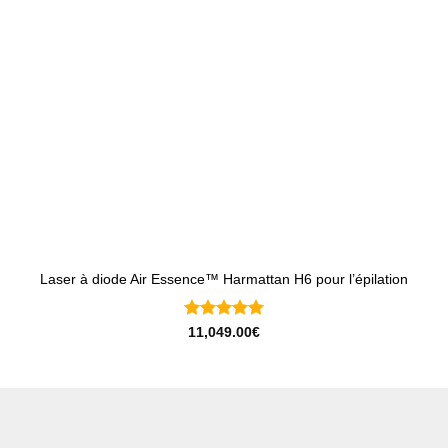
Laser à diode Air Essence™ Harmattan H6 pour l’épilation
Note
5
sur
11,049.00
€
5