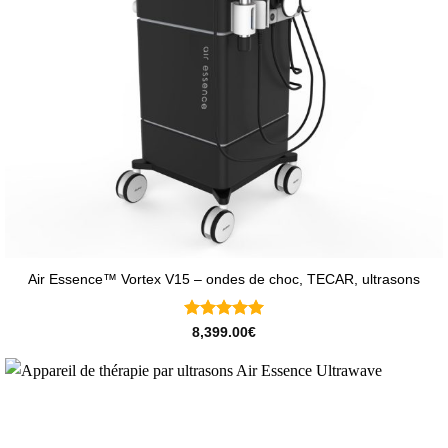
Air Essence™ Vortex V15 – ondes de choc, TECAR, ultrasons
Note
5
sur
8,399.00
€
5