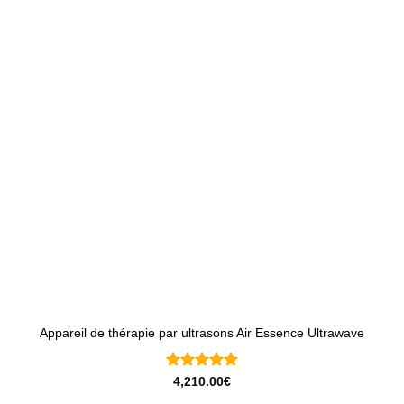
Appareil de thérapie par ultrasons Air Essence Ultrawave
Note
5
sur
4,210.00
€
5