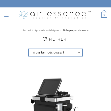
Passer
au
contenu
0
Accueil
/
Appareils esthétiques
/
Thérapie par ultrasons
FILTRER